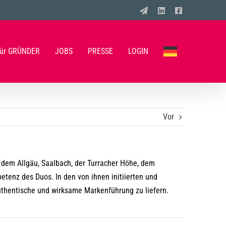
E-
LinkedIn
Facebook
Mail
ür GRÜNDER
JOBS
PRESSE
LOGIN
Vor
dem Allgäu, Saalbach, der Turracher Höhe, dem
tenz des Duos. In den von ihnen initiierten und
uthentische und wirksame Markenführung zu liefern.