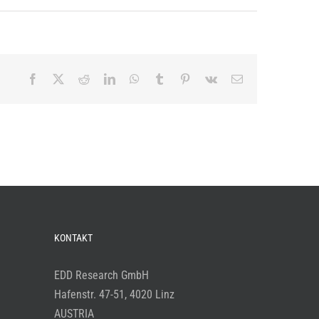
Facebook
X
Reddit
LinkedIn
WhatsApp
Tumblr
Pinterest
Vk
E-
Mail
KONTAKT
EDD Research GmbH
Hafenstr. 47-51, 4020 Linz
AUSTRIA