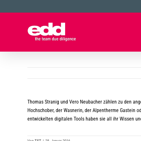
Zum
Inhalt
springen
Thomas Stranig und Vero Neubacher zählen zu den ange
Hochschober, der Wasnerin, der Alpentherme Gastein ode
entwickelten digitalen Tools haben sie all ihr Wissen
Von
TST
|
28. Januar 2016