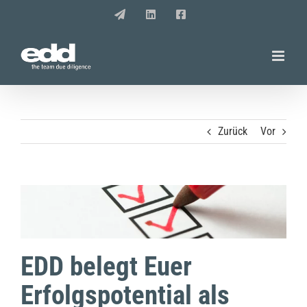
Zum
E-
LinkedIn
Facebook
Mail
Inhalt
springen
Zurück
Vor
EDD belegt Euer
Erfolgspotential als